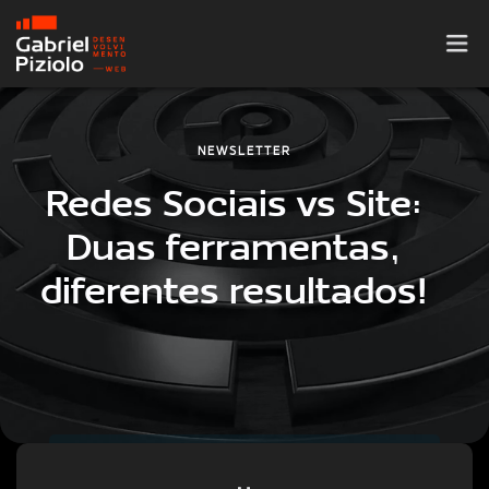
NEWSLETTER
INÍCIO
Redes Sociais vs Site:
SOBRE MIM
Duas ferramentas,
PORTFÓLIO
diferentes resultados!
BLOG
VÍDEOS
CONTATO